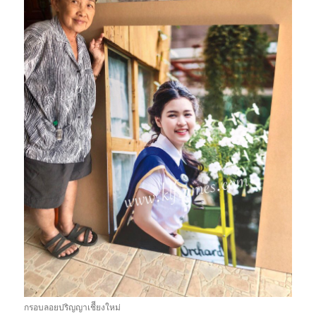
กรอบลอยปริญญาเชีียงใหม่