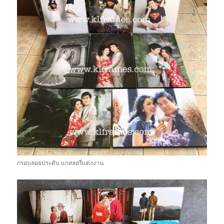
กรอบลอยประดับ แกลลอรี่แต่งงาน